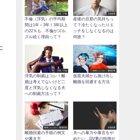
浮気・不倫
夫婦喧嘩
不倫（浮気）の平均期
産後の旦那の気持ちっ
間は1年～3年！3年以上
て？冷たくなったりエ
の22％も…不倫がズル
ッチをしなくなるのは
ズル続く理由って？
何故？
に
浮気・不倫
離婚したくない・離婚回避
浮気の制裁はコレ！離
仮面夫婦から抜け出し
婚は考えてないけど二
離婚を回避する方法
度と浮気しなくなる夫
への制裁方法って？
離婚したくない・離婚回避
夫婦喧嘩
離婚回避の手紙の例文
夫への暴力や暴言をや
や書き方
めたい…DV妻の特徴や