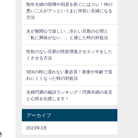
熟年夫婦の喧嘩や別居を防ぐにはコレ！仲の
悪い二人がアッというまに仲良い夫婦になる
方法
夫が無関心で寂しい…冷たい旦那の心理と
「私に興味がない…」と感じた時の対処法
性欲のない旦那の性欲増進させエッチをした
くさせる方法
SEXの時に濡れない妻必見！産後や年齢で濡
れにくくなった時の対処法
夫婦円満の秘訣ランキング！円満夫婦の名言
と心得を伝授します！
アーカイブ
2023年3月
き