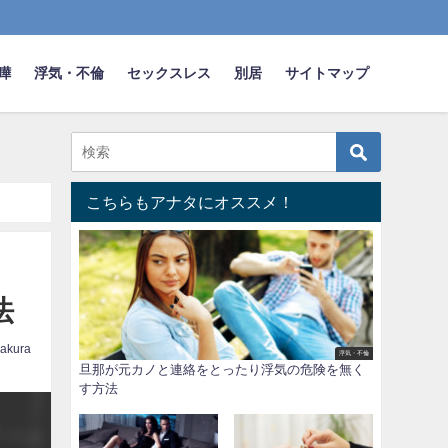
嘩
浮気・不倫
セックスレス
別居
サイトマップ
こちらもアナタにオススメ！
法
akura
浮気・不倫
旦那が元カノと連絡をとったり浮気の危険を無く
す方法