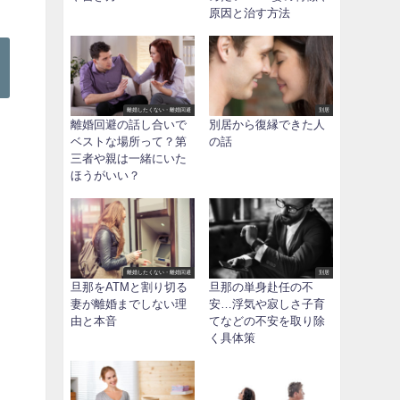
原因と治す方法
離婚したくない・離婚回避
別居
離婚回避の話し合いで
別居から復縁できた人
ベストな場所って？第
の話
三者や親は一緒にいた
ほうがいい？
離婚したくない・離婚回避
別居
旦那をATMと割り切る
旦那の単身赴任の不
妻が離婚までしない理
安…浮気や寂しさ子育
由と本音
てなどの不安を取り除
く具体策