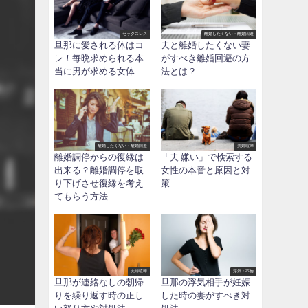
セックスレス
離婚したくない・離婚回避
旦那に愛される体はコ
夫と離婚したくない妻
レ！毎晩求められる本
がすべき離婚回避の方
当に男が求める女体
法とは？
離婚したくない・離婚回避
夫婦喧嘩
離婚調停からの復縁は
「夫 嫌い」で検索する
出来る？離婚調停を取
女性の本音と原因と対
り下げさせ復縁を考え
策
てもらう方法
夫婦喧嘩
浮気・不倫
旦那が連絡なしの朝帰
旦那の浮気相手が妊娠
りを繰り返す時の正し
した時の妻がすべき対