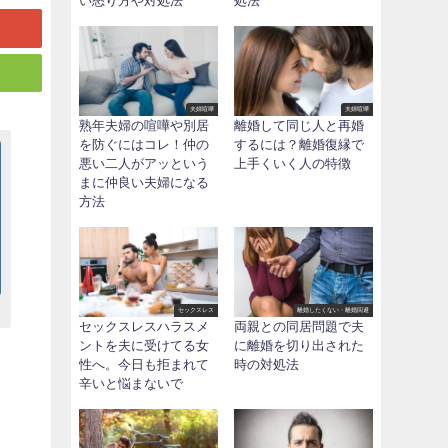
い怒り方や対処法
処法
夫婦喧嘩
夫婦喧嘩
熟年夫婦の喧嘩や別居
離婚して同じ人と再婚
を防ぐにはコレ！仲の
するには？離婚復縁で
悪い二人がアッという
上手くいく人の特徴
まに仲良い夫婦になる
方法
セックスレス
離婚したくない・離婚回避
セックスレスハラスメ
両親との同居問題で夫
ントを夫に受けてる女
に離婚を切り出された
性へ。今日も拒まれて
時の対処法
辛いと悩まないで