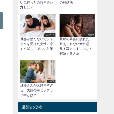
い気持ちとの向き合い
の対処法
方とは？
セックスレス
夫婦喧嘩
旦那が勃たないでショ
旦那の暴言に疲れた…
ックを受けた女性に今
耐えられない女性必
すぐ試してほしい対策
見！双方ストレスなく
解決する方法
夫婦円満
旦那さんが大好きすぎ
る！夫婦の幸せラブラ
ブ術とは？
最近の投稿