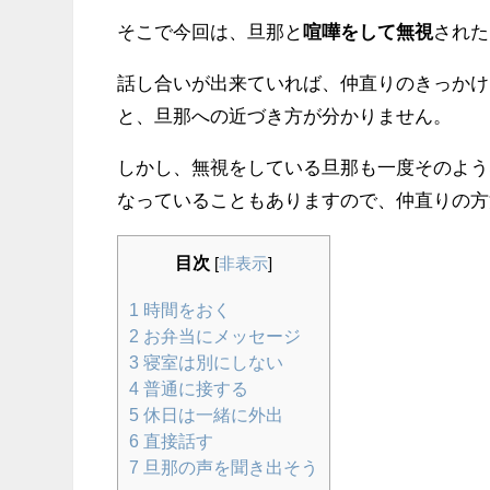
そこで今回は、旦那と
喧嘩をして無視
された
話し合いが出来ていれば、仲直りのきっかけ
と、旦那への近づき方が分かりません。
しかし、無視をしている旦那も一度そのよう
なっていることもありますので、仲直りの方
目次
[
非表示
]
1
時間をおく
2
お弁当にメッセージ
3
寝室は別にしない
4
普通に接する
5
休日は一緒に外出
6
直接話す
7
旦那の声を聞き出そう