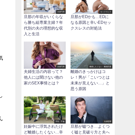
夫婦円満
セックスレス
旦那の年収がいくらな
旦那がEDかも…EDに
、
ら勝ち組専業主婦？年
なる原因と辛いEDセッ
代別の夫の理想的な収
クスレスの対処法
入と生活
気
夫婦円満
離婚したくない・離婚回避
夫婦生活の内容って？
離婚のきっかけはコ
他人には聞けない他の
レ！男が「こいつとは
家のSEX事情とは？
未来が見えない…」と
思う原因
し
ん
浮気・不倫
夫婦喧嘩
妊娠中に浮気されたけ
旦那が嘘つき…よくつ
ど離婚したくない…辛
く嘘と見破り方と夫へ