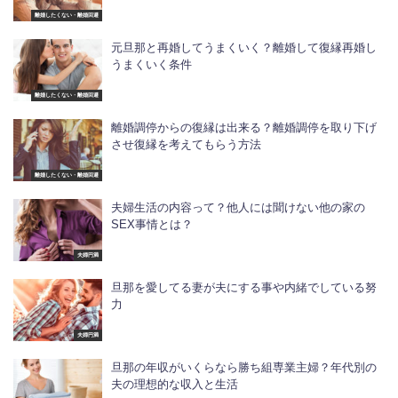
離婚したくない・離婚回避
元旦那と再婚してうまくいく？離婚して復縁再婚し
うまくいく条件
離婚したくない・離婚回避
離婚調停からの復縁は出来る？離婚調停を取り下げ
させ復縁を考えてもらう方法
離婚したくない・離婚回避
夫婦生活の内容って？他人には聞けない他の家の
SEX事情とは？
夫婦円満
旦那を愛してる妻が夫にする事や内緒でしている努
力
夫婦円満
旦那の年収がいくらなら勝ち組専業主婦？年代別の
夫の理想的な収入と生活