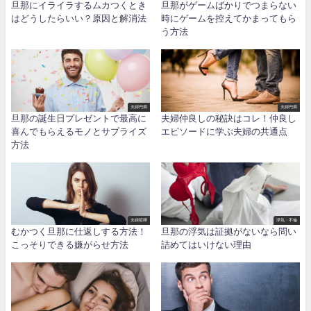
旦那にイライラするムカつくとき
旦那がゲームばかりでつまらない
はどうしたらいい？原因と解消法
時にゲームを控えてかまってもら
う方法
夫婦円満
夫婦円満
旦那の誕生日プレゼントで最高に
夫婦仲良しの秘訣はコレ！仲良し
喜んでもらえるモノとサプライズ
エピソードに学ぶ夫婦の共通点
方法
夫婦喧嘩
浮気・不倫
むかつく旦那に仕返しする方法！
旦那の浮気は証拠がないなら問い
こっそりできる嫌がらせ方法
詰めてはいけない理由