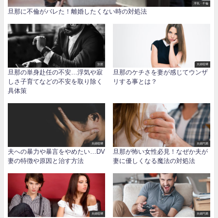
浮気・不倫
旦那に不倫がバレた！離婚したくない時の対処法
別居
夫婦喧嘩
旦那の単身赴任の不安…浮気や寂
旦那のケチさを妻が感じてウンザ
しさ子育てなどの不安を取り除く
リする事とは？
具体策
夫婦喧嘩
夫婦円満
夫への暴力や暴言をやめたい…DV
旦那が怖い女性必見！なぜか夫が
妻の特徴や原因と治す方法
妻に優しくなる魔法の対処法
夫婦喧嘩
夫婦円満