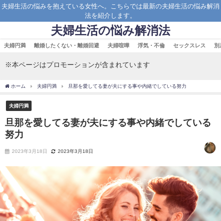
夫婦生活の悩みを抱えている女性へ。こちらでは最新の夫婦生活の悩み解消
法を紹介します。
夫婦生活の悩み解消法
夫婦円満
離婚したくない・離婚回避
夫婦喧嘩
浮気・不倫
セックスレス
別
※本ページはプロモーションが含まれています
ホーム
夫婦円満
旦那を愛してる妻が夫にする事や内緒でしている努力
夫婦円満
旦那を愛してる妻が夫にする事や内緒でしている
努力
2023年3月18日
2023年3月18日