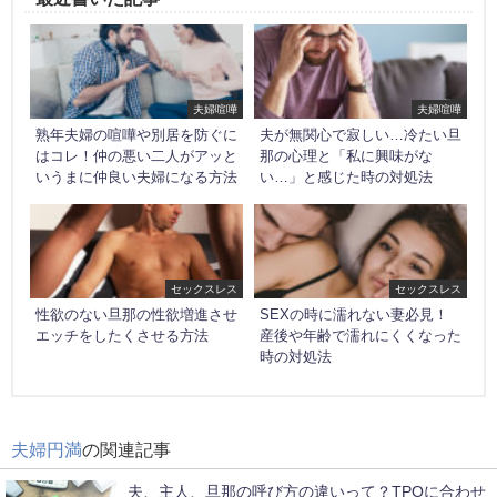
夫婦喧嘩
夫婦喧嘩
熟年夫婦の喧嘩や別居を防ぐに
夫が無関心で寂しい…冷たい旦
はコレ！仲の悪い二人がアッと
那の心理と「私に興味がな
いうまに仲良い夫婦になる方法
い…」と感じた時の対処法
セックスレス
セックスレス
性欲のない旦那の性欲増進させ
SEXの時に濡れない妻必見！
エッチをしたくさせる方法
産後や年齢で濡れにくくなった
時の対処法
夫婦円満
の関連記事
夫、主人、旦那の呼び方の違いって？TPOに合わせ